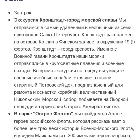
Завтрак.
Экскурсия Кронштадт-город морской славы
Мы
отправимся в самый удаленный и необычный из семи
пригородов Санкт-Петербурга. Кронштадт расположен
на острове Котлин в Финском заливе, в окружении 19 (!)
фортов. Кронштадт – город-крепость. Именно с
Военной гавани Кронштадта наши моряки
отправлялись в кругосветные плавания и военные
походы. Во время экскурсии по городу вы увидите
военные учебные корабли, стоящие в гавани,
старинный Петровский док, предназначенный для
ремонта и оснастки кораблей, величественный
Никольский Морской собор, побываете на Якорной
площади и территории Старого Адмиралтейства.
В парке "Остров Фортов"
мы пройдем по Аллее
героев российского флота, которая рассказывает о
более чем трех веках истории Военно-Морского Флота,
и увидим Маяк памяти с 200 именами героев-моряков,