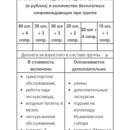
(в рублях)
и количество бесплатных
сопровождающих при группе
40 шк.
35 шк.
30 шк
25 шк.
15 шк.
20 шк +
+ 4
+ 3
+ 3
+ 2
+ 1
4 сопр.
сопр.
сопр.
сопр.
сопр.
сопр.
Доплата за взрослого в составе группы - р.
В стоимость
Оплачивается
включено
дополнительно
транспортное
обслуживание,
ужины
работа гида-
дополнительные
экскурсовода,
экскурсии
входные билеты в
подъем на
музеи,
колоннаду
экскурсионное
Исаакиевского
обслуживание,
собора
питание: 3
маршрут "Невская