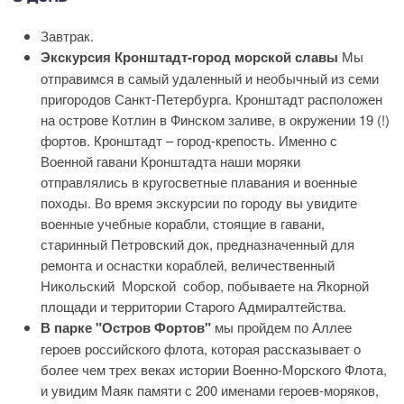
Завтрак.
Экскурсия Кронштадт-город морской славы
Мы
отправимся в самый удаленный и необычный из семи
пригородов Санкт-Петербурга. Кронштадт расположен
на острове Котлин в Финском заливе, в окружении 19 (!)
фортов. Кронштадт – город-крепость. Именно с
Военной гавани Кронштадта наши моряки
отправлялись в кругосветные плавания и военные
походы. Во время экскурсии по городу вы увидите
военные учебные корабли, стоящие в гавани,
старинный Петровский док, предназначенный для
ремонта и оснастки кораблей, величественный
Никольский Морской собор, побываете на Якорной
площади и территории Старого Адмиралтейства.
В парке "Остров Фортов"
мы пройдем по Аллее
героев российского флота, которая рассказывает о
более чем трех веках истории Военно-Морского Флота,
и увидим Маяк памяти с 200 именами героев-моряков,