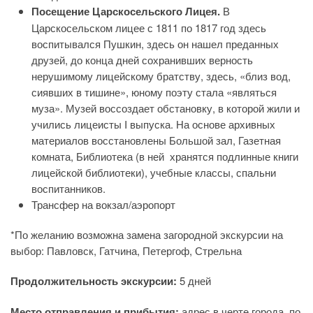
Посещение Царскосельского Лицея.
В
Царскосельском лицее с 1811 по 1817 год здесь
воспитывался Пушкин, здесь он нашел преданных
друзей, до конца дней сохранивших верность
нерушимому лицейскому братству, здесь, «близ вод,
сиявших в тишине», юному поэту стала «являться
муза».
Музей воссоздает обстановку, в которой жили и
учились лицеисты I выпуска. На основе архивных
материалов восстановлены Большой зал, Газетная
комната, Библиотека (в ней хранятся подлинные книги
лицейской библиотеки), учебные классы, спальни
воспитанников.
Трансфер на вокзал/аэропорт
*По желанию возможна замена загородной экскурсии на
выбор: Павловск, Гатчина, Петергоф, Стрельна
Продолжительность экскурсии:
5 дней
Место отправления и прибытия:
адрес в черте города, по